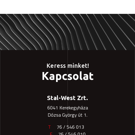
Keress minket!
Kapcsolat
Stal-West Zrt.
6041 Kerekegyháza
Dózsa György út 1.
T
76 / 546 013
F
76 / 546 010