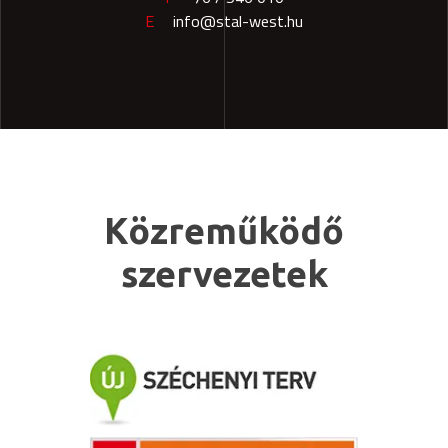
E
info@stal-west.hu
Közreműködő
szervezetek