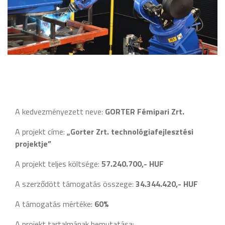
A kedvezményezett neve:
GORTER Fémipari Zrt.
A projekt címe:
„Gorter Zrt. technológiafejlesztési
projektje”
A projekt teljes költsége:
57.240.700,- HUF
A szerződött támogatás összege:
34.344.420,- HUF
A támogatás mértéke:
60%
A projekt tartalmának bemutatása: