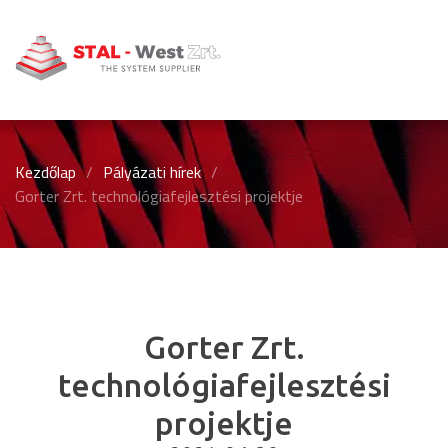
Kezdőlap
/
Pályázati hírek
/
Gorter Zrt. technológiafejlesztési projektje
Gorter Zrt.
technológiafejlesztési
projektje