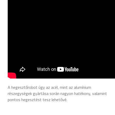
A hegesztőrobot úgy az acél, mint az alumínium
részegységek gyártása során nagyon hatékony, valamint
pontos hegesztést tesz lehetővé.