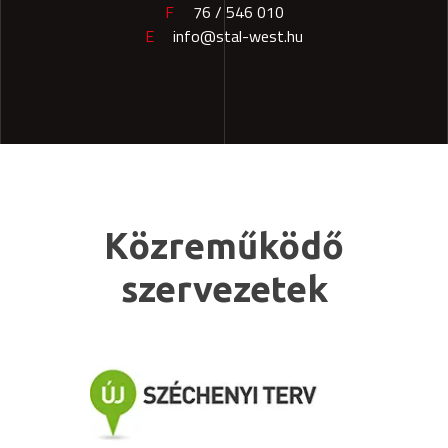
F
76 / 546 010
E
info@stal-west.hu
Közreműködő
szervezetek