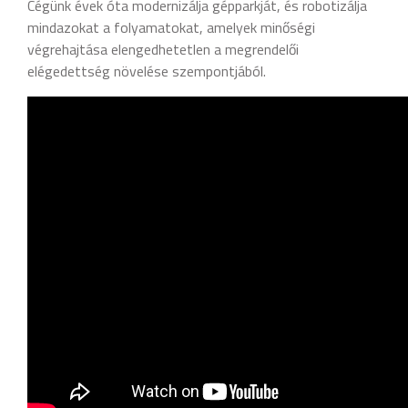
Cégünk évek óta modernizálja gépparkját, és robotizálja
mindazokat a folyamatokat, amelyek minőségi
végrehajtása elengedhetetlen a megrendelői
elégedettség növelése szempontjából.