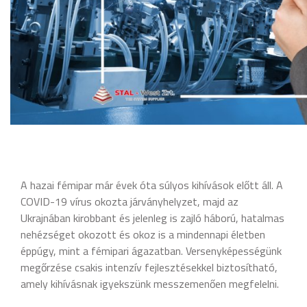
A hazai fémipar már évek óta súlyos kihívások előtt áll. A
COVID-19 vírus okozta járványhelyzet, majd az
Ukrajnában kirobbant és jelenleg is zajló háború, hatalmas
nehézséget okozott és okoz is a mindennapi életben
éppúgy, mint a fémipari ágazatban. Versenyképességünk
megőrzése csakis intenzív fejlesztésekkel biztosítható,
amely kihívásnak igyekszünk messzemenően megfelelni.