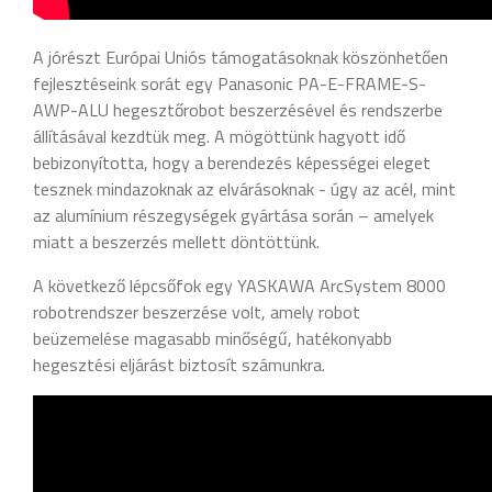
A jórészt Európai Uniós támogatásoknak köszönhetően
fejlesztéseink sorát egy Panasonic PA-E-FRAME-S-
AWP-ALU hegesztőrobot beszerzésével és rendszerbe
állításával kezdtük meg. A mögöttünk hagyott idő
bebizonyította, hogy a berendezés képességei eleget
tesznek mindazoknak az elvárásoknak - úgy az acél, mint
az alumínium részegységek gyártása során – amelyek
miatt a beszerzés mellett döntöttünk.
A következő lépcsőfok egy YASKAWA ArcSystem 8000
robotrendszer beszerzése volt, amely robot
beüzemelése magasabb minőségű, hatékonyabb
hegesztési eljárást biztosít számunkra.