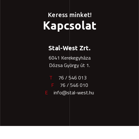
Keress minket!
Kapcsolat
Stal-West Zrt.
6041 Kerekegyháza
Dózsa György út 1.
T
76 / 546 013
F
76 / 546 010
E
info@stal-west.hu