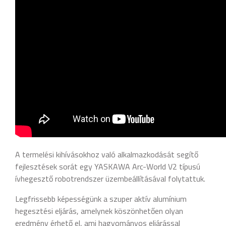
A termelési kihívásokhoz való alkalmazkodását segítő
fejlesztések sorát egy YASKAWA Arc-World V2 típusú
ívhegesztő robotrendszer üzembeállításával folytattuk.
Legfrissebb képességünk a szuper aktív alumínium
hegesztési eljárás, amelynek köszönhetően olyan
eredmény érhető el, ami hagyományos eljárással