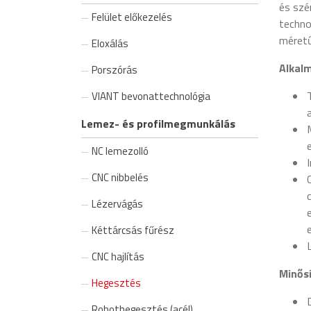
és szé
Felület előkezelés
techno
méretű
Eloxálás
Alkalm
Porszórás
VIANT bevonattechnológia
Lemez- és profilmegmunkálás
NC lemezolló
CNC nibbelés
Lézervágás
Kéttárcsás fűrész
CNC hajlítás
Minős
Hegesztés
Robothegesztés (acél)