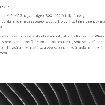
rkunk:
9 db MIG-MAG hegesztőgép (300–400 A teljesítmény)
7 db alumínium hegesztőgép (2 db AFI, 5 db TIG, teljesítményük ma
A)
 robotizált hegesztőcelláinkkal – mint például a
Panasonic PA-E-
-S
rendszer – lehetőségünk van automatizált, sorozatszerű hege
tok ellátására is, garantálva a gyors, pontos és állandó minőségű
ezést.