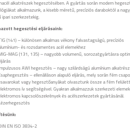
nacél alkatrészek hegesztésében. A gyártás során modern hegesz
lógiákat alkalmazunk, a kisebb méretű, precíziós daraboktól a nagy
 ipari szerkezetekig.
azott hegesztési eljárásaink:
TIG (141) – különösen alkalmas vékony falvastagságú, precíziós
alumínium- és rozsdamentes acél elemekhez
MIG-MAG (131, 135) – nagyobb volumenű, sorozatgyártásra optim
eljárás
Impulzusos AWI hegesztés – nagy szilárdságú alumínium alkatrés
Csaphegesztés – ellenálláson alapuló eljárás, mely során fém csapo
csavarokat vagy hegesztőanyákat olvasztunk össze a fém felülett
elektromos ív segítségével. Gyakran alkalmazzuk szerkezeti elemek
elektromos kapcsolószekrények és acélszerkezetek gyártásánál.
Lézerhegesztés
ítésünk:
DIN EN ISO 3834-2