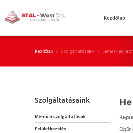
Kezdőlap
Kezdőlap
/
Szolgáltatásaink
/
Lemez- és pro
Szolgáltatásaink
He
Mérnöki szolgáltatások
Hegesz
Felületkezelés
Cégünk