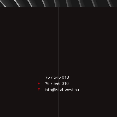
T
76 / 546 013
F
76 / 546 010
E
info@stal-west.hu