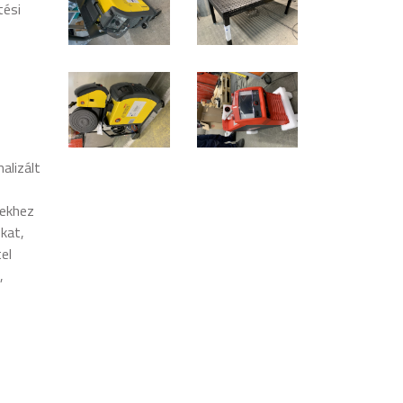
tési
alizált
zekhez
kat,
el
,