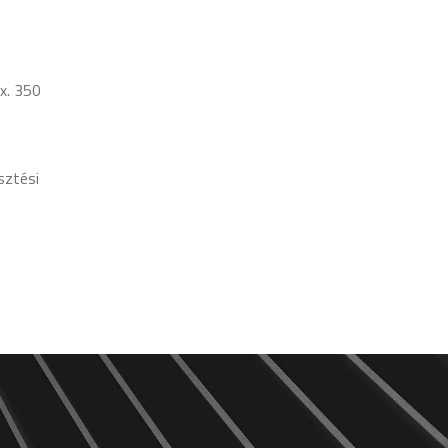
x. 350
sztési