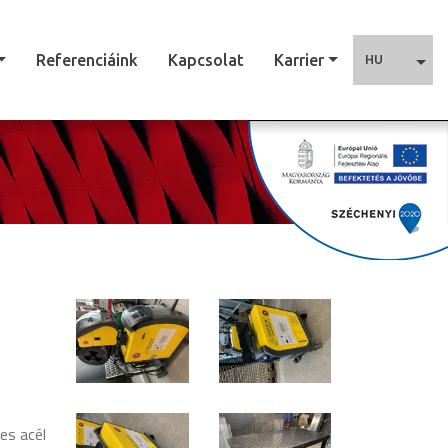
Referenciáink
Kapcsolat
Karrier
HU
es acél