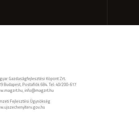
yar Gazdaságfejlesztési Köpont Zrt.
9 Budapest, Postafiók 684. Tel: 40/200-617
w.magzrt.hu, info@magzrt.hu
zeti Fejlesztési Ügynökség
.ujszechenyiterv.gov.hu