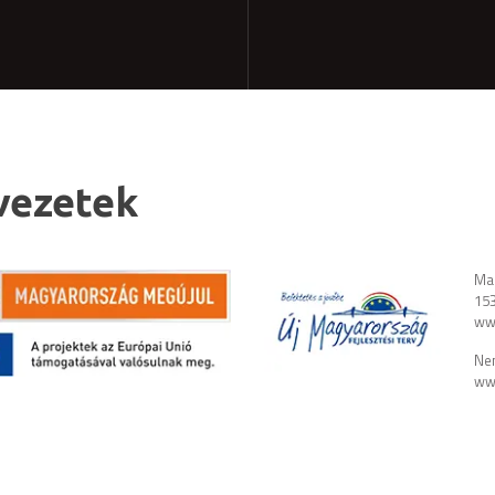
vezetek
Mag
153
ww
Nem
www