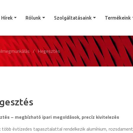
Hírek
Rólunk
Szolgáltatásaink
Termékeink
filmegmunkálás
/
Hegesztés
gesztés
tés – megbízható ipari megoldások, precíz kivitelezés
 több évtizedes tapasztalattal rendelkezik alumínium, rozsdament