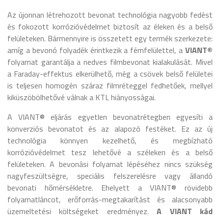
Az újonnan létrehozott bevonat technológia nagyobb fedést
és fokozott korrózióvédelmet biztosít az éleken és a belső
felületeken. Bármennyire is összetett egy termék szerkezete:
amíg a bevonó folyadék érintkezik a fémfelülettel, a
VIANT®
folyamat garantálja a nedves filmbevonat kialakulását. Mivel
a Faraday-effektus elkerülhető, még a csövek belső felületei
is teljesen homogén száraz filmréteggel fedhetőek, mellyel
kiküszöbölhetővé válnak a KTL hiányosságai.
A VIANT® eljárás egyetlen bevonatrétegben egyesíti a
konverziós bevonatot és az alapozó festéket. Ez az új
technológia könnyen kezelhető, és megbízható
korrózióvédelmet tesz lehetővé a széleken és a belső
felületeken. A bevonási folyamat lépéséhez nincs szükség
nagyfeszültségre, speciális felszerelésre vagy állandó
bevonati hőmérsékletre. Ehelyett a VIANT® rövidebb
folyamatláncot, erőforrás-megtakarítást és alacsonyabb
üzemeltetési költségeket eredményez.
A VIANT kád