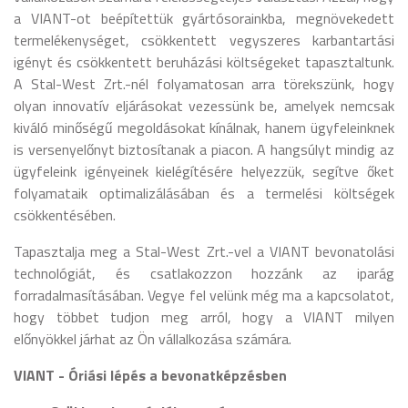
a VIANT-ot beépítettük gyártósorainkba, megnövekedett
termelékenységet, csökkentett vegyszeres karbantartási
igényt és csökkentett beruházási költségeket tapasztaltunk.
A Stal-West Zrt.-nél folyamatosan arra törekszünk, hogy
olyan innovatív eljárásokat vezessünk be, amelyek nemcsak
kiváló minőségű megoldásokat kínálnak, hanem ügyfeleinknek
is versenyelőnyt biztosítanak a piacon. A hangsúlyt mindig az
ügyfeleink igényeinek kielégítésére helyezzük, segítve őket
folyamataik optimalizálásában és a termelési költségek
csökkentésében.
Tapasztalja meg a Stal-West Zrt.-vel a VIANT bevonatolási
technológiát, és csatlakozzon hozzánk az iparág
forradalmasításában. Vegye fel velünk még ma a kapcsolatot,
hogy többet tudjon meg arról, hogy a VIANT milyen
előnyökkel járhat az Ön vállalkozása számára.
VIANT - Óriási lépés a bevonatképzésben