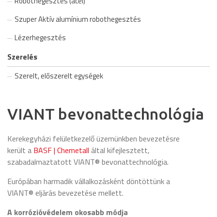
Robothegesztés (acél)
Szuper Aktív alumínium robothegesztés
Lézerhegesztés
Szerelés
Szerelt, előszerelt egységek
VIANT bevonattechnológia
Kerekegyházi felületkezelő üzemünkben bevezetésre
került a
BASF | Chemetall
által kifejlesztett,
szabadalmaztatott VIANT® bevonattechnológia.
Európában harmadik vállalkozásként döntöttünk a
VIANT® eljárás bevezetése mellett.
A korrózióvédelem okosabb módja