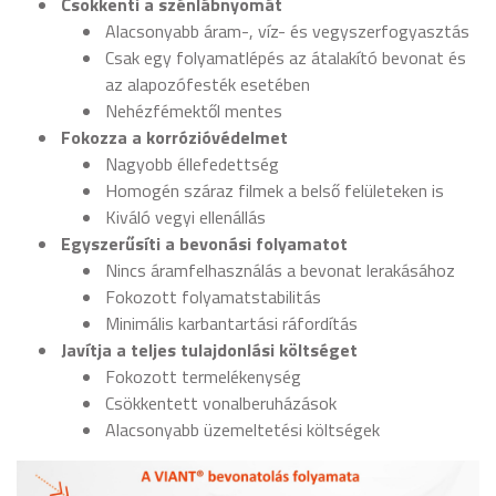
Csökkenti a szénlábnyomát
Alacsonyabb áram-, víz- és vegyszerfogyasztás
Csak egy folyamatlépés az átalakító bevonat és
az alapozófesték esetében
Nehézfémektől mentes
Fokozza a korrózióvédelmet
Nagyobb éllefedettség
Homogén száraz filmek a belső felületeken is
Kiváló vegyi ellenállás
Egyszerűsíti a bevonási folyamatot
Nincs áramfelhasználás a bevonat lerakásához
Fokozott folyamatstabilitás
Minimális karbantartási ráfordítás
Javítja a teljes tulajdonlási költséget
Fokozott termelékenység
Csökkentett vonalberuházások
Alacsonyabb üzemeltetési költségek