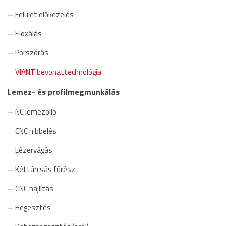
Felület előkezelés
Eloxálás
Porszórás
VIANT bevonattechnológia
Lemez- és profilmegmunkálás
NC lemezolló
CNC nibbelés
Lézervágás
Kéttárcsás fűrész
CNC hajlítás
Hegesztés