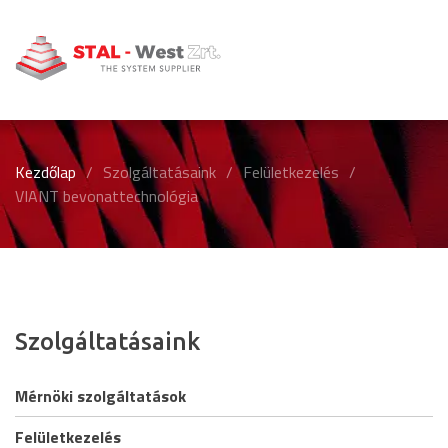
Kezdőlap
/
Szolgáltatásaink
/
Felületkezelés
/
VIANT bevonattechnológia
Szolgáltatásaink
Mérnöki szolgáltatások
Felületkezelés