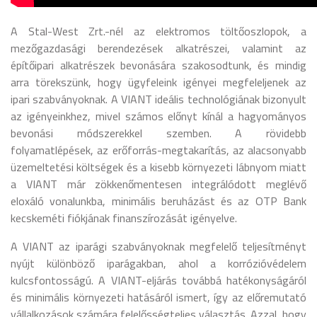
A Stal-West Zrt.-nél az elektromos töltőoszlopok, a
mezőgazdasági berendezések alkatrészei, valamint az
építőipari alkatrészek bevonására szakosodtunk, és mindig
arra törekszünk, hogy ügyfeleink igényei megfeleljenek az
ipari szabványoknak. A VIANT ideális technológiának bizonyult
az igényeinkhez, mivel számos előnyt kínál a hagyományos
bevonási módszerekkel szemben. A rövidebb
folyamatlépések, az erőforrás-megtakarítás, az alacsonyabb
üzemeltetési költségek és a kisebb környezeti lábnyom miatt
a VIANT már zökkenőmentesen integrálódott meglévő
eloxáló vonalunkba, minimális beruházást és az OTP Bank
kecskeméti fiókjának finanszírozását igényelve.
A VIANT az iparági szabványoknak megfelelő teljesítményt
nyújt különböző iparágakban, ahol a korrózióvédelem
kulcsfontosságú. A VIANT-eljárás továbbá hatékonyságáról
és minimális környezeti hatásáról ismert, így az előremutató
vállalkozások számára felelősségteljes választás. Azzal, hogy