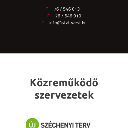
T
76 / 546 013
F
76 / 546 010
E
info@stal-west.hu
Közreműködő
szervezetek