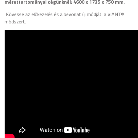
mérettartományai cégünknél: 4600 x 1735 x 750 mm.
Kövesse az előkezelés és a bevonat új módját: a VIANT®
módszert.